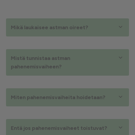

Mikä laukaisee astman oireet?

Mistä tunnistaa astman
pahenemisvaiheen?

Miten pahenemisvaiheita hoidetaan?

Entä jos pahenemisvaiheet toistuvat?