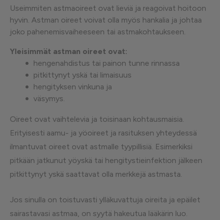
Useimmiten astmaoireet ovat lieviä ja reagoivat hoitoon
hyvin. Astman oireet voivat olla myös hankalia ja johtaa
joko pahenemisvaiheeseen tai astmakohtaukseen.
Yleisimmät astman oireet ovat:
hengenahdistus tai painon tunne rinnassa
pitkittynyt yskä tai limaisuus
hengityksen vinkuna ja
väsymys.
Oireet ovat vaihtelevia ja toisinaan kohtausmaisia.
Erityisesti aamu- ja yöoireet ja rasituksen yhteydessä
ilmantuvat oireet ovat astmalle tyypillisiä. Esimerkiksi
pitkään jatkunut yöyskä tai hengitystieinfektion jälkeen
pitkittynyt yskä saattavat olla merkkejä astmasta.
Jos sinulla on toistuvasti ylläkuvattuja oireita ja epäilet
sairastavasi astmaa, on syytä hakeutua lääkärin luo.