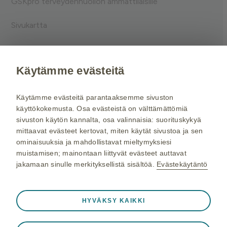
GSKpro terveydenhuollon ammattilaisille
Sivukartta
Käyttöehdot
Käytämme evästeitä
Evästeet
Käytämme evästeitä parantaaksemme sivuston
käyttökokemusta. Osa evästeistä on välttämättömiä
Tietosuojaseloste
sivuston käytön kannalta, osa valinnaisia: suorituskykyä
mittaavat evästeet kertovat, miten käytät sivustoa ja sen
ominaisuuksia ja mahdollistavat mieltymyksiesi
Kysy tarvittaessa lisätietoja terveydenhuollon
muistamisen; mainontaan liittyvät evästeet auttavat
ammattilaiselta.
jakamaan sinulle merkityksellistä sisältöä.
Evästekäytäntö
© 2024 GSK. Kaikki
oikeudet pidätetään.
Aina aktiivinen
Välttämättömät evästeet
❮
GlaxoSmithKline Oy:n
HYVÄKSY KAIKKI
osoite on Porkkalankatu 20
Välttämättömiä verkkosivuston toiminnalle kuten
A, 00180, Viimeisin päivitys
istuntotietojen tallennukseen vierailun aikana, eväste- ja