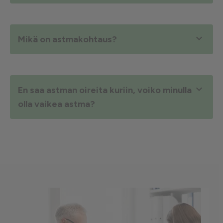

Mikä on astmakohtaus?

En saa astman oireita kuriin, voiko minulla
olla vaikea astma?